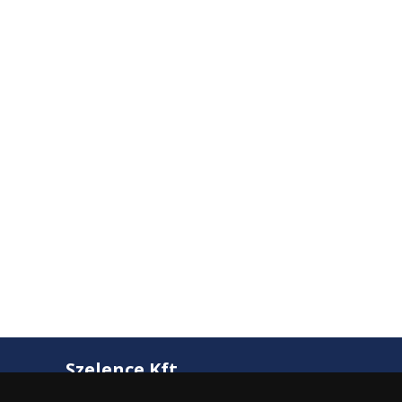
Szelence Kft.
2600 Vác, Csatamező út 2.