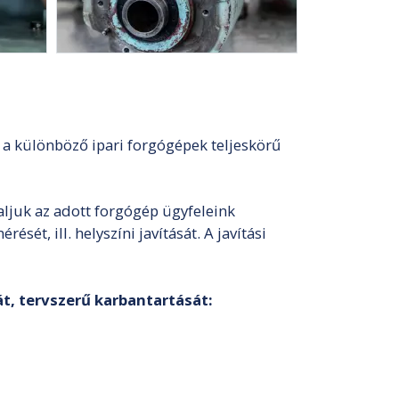
 a különböző ipari forgógépek teljeskörű
aljuk az adott forgógép ügyfeleink
sét, ill. helyszíni javítását. A javítási
át, tervszerű karbantartását: