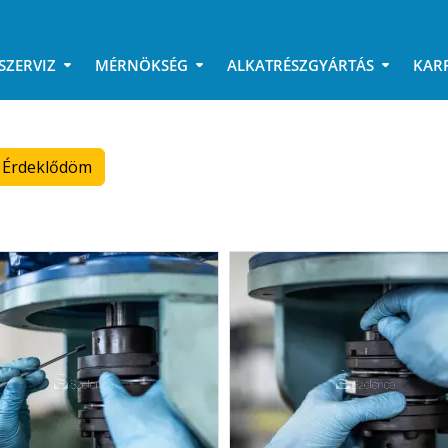
SZERVIZ
MÉRNÖKSÉG
ALKATRÉSZGYÁRTÁS
KAR
Érdeklődöm