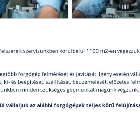
l felszerelt szervizünkben körülbelül 1100 m2-en végezzük
egtöbb forgógép felmérését és javítását. Igény esetén váll
ki- és beépítését, szállítását, beüzemelését, előzetes felméré
emünkben minden szükséges gépmunkát magunk végzünk.
vállaljuk az alábbi forgógépek teljes körű felújítás