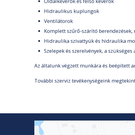
Oldalkeverők és felső keverők
Hidraulikus kuplungok
Ventilátorok
Komplett szűrő-szárító berendezések, 
Hidraulika szivattyúk és hidraulika m
Szelepek és szerelvények, a szükséges 
Az általunk végzett munkára és beépített an
További szerviz tevékenységeink megtekin