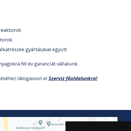
reaktorok
otorok
alkatrészek gyártásával együtt
yagokra fél év garanciát vállalunk.
téséhez látogasson el
Szerviz főoldalunkra!