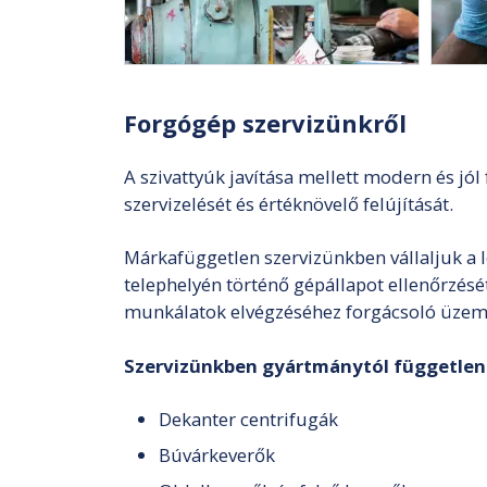
Forgógép szervizünkről
A szivattyúk javítása mellett modern és jó
szervizelését és értéknövelő felújítását.
Márkafüggetlen szervizünkben vállaljuk a l
telephelyén történő gépállapot ellenőrzését, 
munkálatok elvégzéséhez forgácsoló üz
Szervizünkben gyártmánytól függetlenül 
Dekanter centrifugák
Búvárkeverők