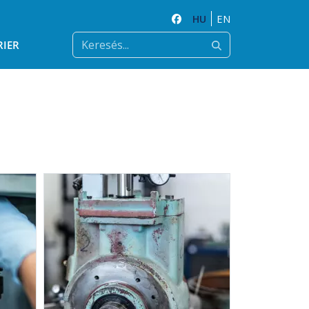
HU
EN
RIER