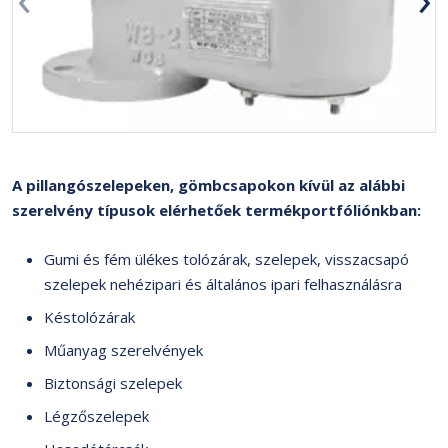
A pillangószelepeken, gömbcsapokon kívül az alábbi
szerelvény típusok elérhetőek termékportfóliónkban:
Gumi és fém ülékes tolózárak, szelepek, visszacsapó
szelepek nehézipari és általános ipari felhasználásra
Késtolózárak
Műanyag szerelvények
Biztonsági szelepek
Légzőszelepek