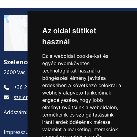
Az oldal sütiket
használ
Ez a weboldal cookie-kat és
Szelence Kft.
egyéb nyomkövetési
technológiákat használ a
2600 Vác, Csatamező út 2.
böngészési élmény javítása
érdekében a következő célokra:
a
+36 27 311-881
webhely alapvető funkcióinak
szelence@szelencekft.hu
engedélyezése
,
hogy jobb
élményt nyújtsunk a weboldalon
,
Adószám: 12141300-2-13
termékeink és szolgáltatásaink
iránti érdeklődésének mérése,
valamint a marketing interakciók
Impresszum
személyre szabása
,
az Ön